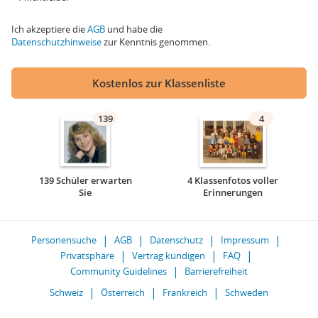
Ich akzeptiere die
AGB
und habe die
Datenschutzhinweise
zur Kenntnis genommen.
Kostenlos zur Klassenliste
139
4
139 Schüler erwarten
4 Klassenfotos voller
Sie
Erinnerungen
Personensuche
AGB
Datenschutz
Impressum
Privatsphäre
Vertrag kündigen
FAQ
Community Guidelines
Barrierefreiheit
Schweiz
Österreich
Frankreich
Schweden