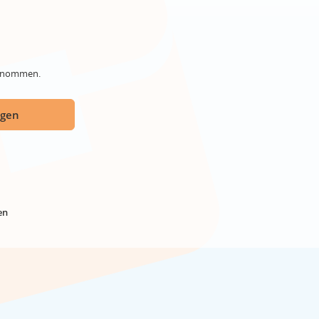
genommen.
ügen
en