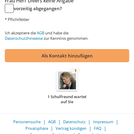
Frau
Herr
Divers
keine Angabe
vorzeitig abgegangen?
* Pflichtfelder
Ich akzeptiere die
AGB
und habe die
Datenschutzhinweise
zur Kenntnis genommen.
Als Kontakt hinzufügen
1
1 Schulfreund wartet
auf Sie
Personensuche
AGB
Datenschutz
Impressum
Privatsphäre
Vertrag kündigen
FAQ