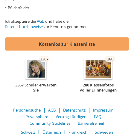
* Pflichtfelder
Ich akzeptiere die
AGB
und habe die
Datenschutzhinweise
zur Kenntnis genommen.
Kostenlos zur Klassenliste
3367
280
3367 Schüler erwarten
280 Klassenfotos
Sie
voller Erinnerungen
Personensuche
AGB
Datenschutz
Impressum
Privatsphäre
Vertrag kündigen
FAQ
Community Guidelines
Barrierefreiheit
Schweiz
Österreich
Frankreich
Schweden