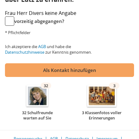
Frau
Herr
Divers
keine Angabe
vorzeitig abgegangen?
* Pflichtfelder
Ich akzeptiere die
AGB
und habe die
Datenschutzhinweise
zur Kenntnis genommen.
Als Kontakt hinzufügen
32
3
32 Schulfreunde
3 Klassenfotos voller
warten auf Sie
Erinnerungen
Personensuche
AGB
Datenschutz
Impressum