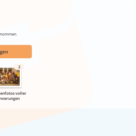
genommen.
ügen
2
senfotos voller
innerungen