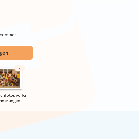
genommen.
ügen
4
senfotos voller
innerungen