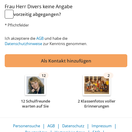
Frau
Herr
Divers
keine Angabe
vorzeitig abgegangen?
* Pflichtfelder
Ich akzeptiere die
AGB
und habe die
Datenschutzhinweise
zur Kenntnis genommen.
Als Kontakt hinzufügen
12
2
12 Schulfreunde
2 Klassenfotos voller
warten auf Sie
Erinnerungen
Personensuche
AGB
Datenschutz
Impressum