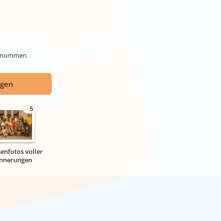
genommen.
ügen
5
senfotos voller
innerungen