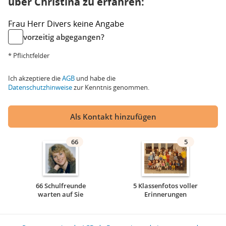
über Christina zu erfahren:
Frau
Herr
Divers
keine Angabe
vorzeitig abgegangen?
* Pflichtfelder
Ich akzeptiere die
AGB
und habe die
Datenschutzhinweise
zur Kenntnis genommen.
Als Kontakt hinzufügen
66
5
66 Schulfreunde
5 Klassenfotos voller
warten auf Sie
Erinnerungen