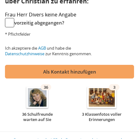
über Christian zu erfahren:
Frau
Herr
Divers
keine Angabe
vorzeitig abgegangen?
* Pflichtfelder
Ich akzeptiere die
AGB
und habe die
Datenschutzhinweise
zur Kenntnis genommen.
Als Kontakt hinzufügen
36
3
36 Schulfreunde
3 Klassenfotos voller
warten auf Sie
Erinnerungen