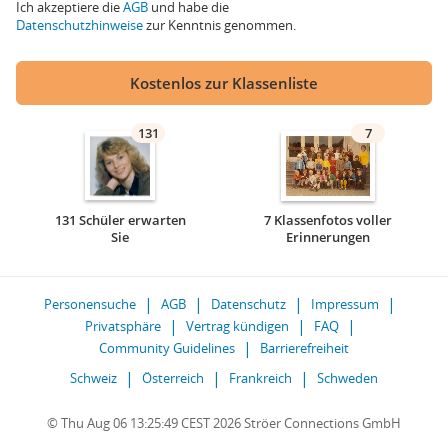
Ich akzeptiere die
AGB
und habe die
Datenschutzhinweise
zur Kenntnis genommen.
Kostenlos zur Klassenliste
131
7
131 Schüler erwarten
7 Klassenfotos voller
Sie
Erinnerungen
Personensuche
AGB
Datenschutz
Impressum
Privatsphäre
Vertrag kündigen
FAQ
Community Guidelines
Barrierefreiheit
Schweiz
Österreich
Frankreich
Schweden
© Thu Aug 06 13:25:49 CEST 2026 Ströer Connections GmbH