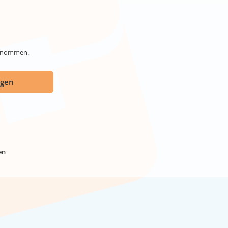
genommen.
ügen
en