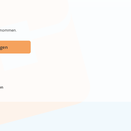
genommen.
ügen
en