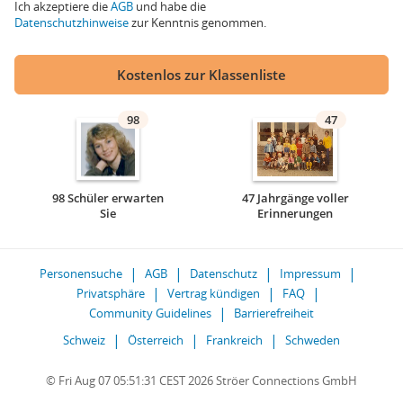
Ich akzeptiere die
AGB
und habe die
Datenschutzhinweise
zur Kenntnis genommen.
Kostenlos zur Klassenliste
98
47
98 Schüler erwarten
47 Jahrgänge voller
Sie
Erinnerungen
Personensuche
AGB
Datenschutz
Impressum
Privatsphäre
Vertrag kündigen
FAQ
Community Guidelines
Barrierefreiheit
Schweiz
Österreich
Frankreich
Schweden
© Fri Aug 07 05:51:31 CEST 2026 Ströer Connections GmbH