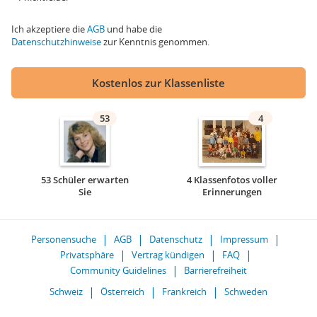
Ich akzeptiere die
AGB
und habe die
Datenschutzhinweise
zur Kenntnis genommen.
Kostenlos zur Klassenliste
53
4
53 Schüler erwarten
4 Klassenfotos voller
Sie
Erinnerungen
Personensuche
AGB
Datenschutz
Impressum
Privatsphäre
Vertrag kündigen
FAQ
Community Guidelines
Barrierefreiheit
Schweiz
Österreich
Frankreich
Schweden