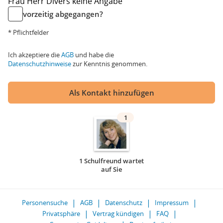
Frau
Herr
Divers
keine Angabe
vorzeitig abgegangen?
* Pflichtfelder
Ich akzeptiere die
AGB
und habe die
Datenschutzhinweise
zur Kenntnis genommen.
Als Kontakt hinzufügen
1
1 Schulfreund wartet
auf Sie
Personensuche
AGB
Datenschutz
Impressum
Privatsphäre
Vertrag kündigen
FAQ