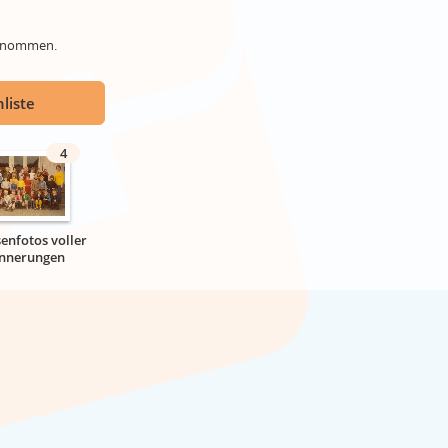
genommen.
liste
4
senfotos voller
innerungen