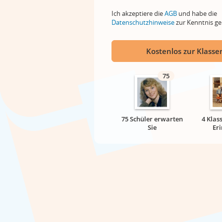
Ich akzeptiere die
AGB
und habe die
Datenschutzhinweise
zur Kenntnis 
Kostenlos zur Klassen
75
75 Schüler erwarten
4 Klas
Sie
Er