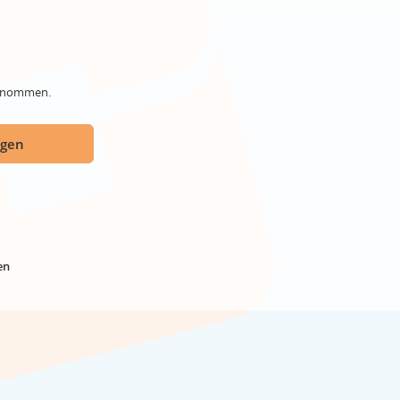
genommen.
ügen
en