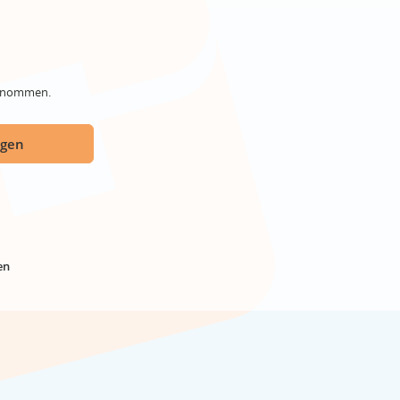
genommen.
ügen
en