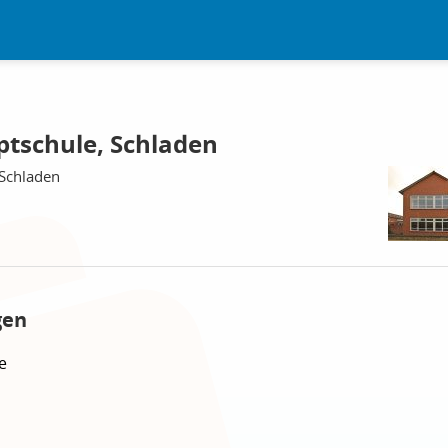
ptschule, Schladen
 Schladen
gen
e