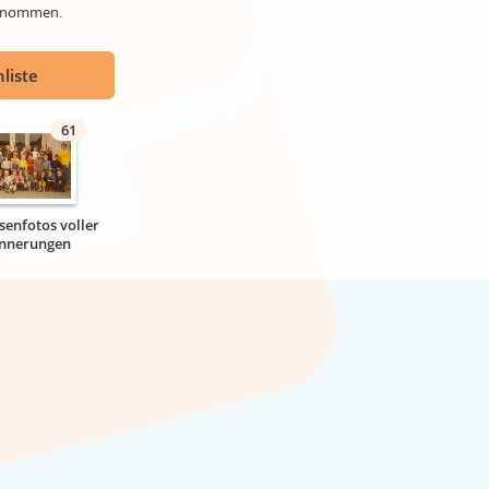
genommen.
liste
61
senfotos voller
innerungen