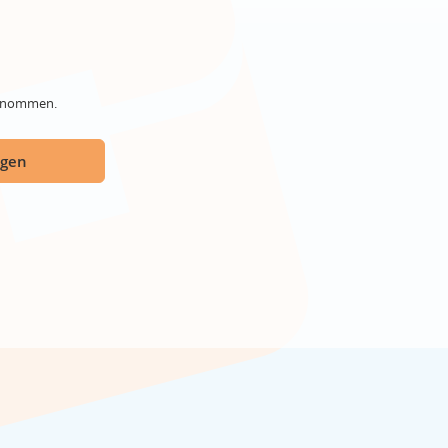
genommen.
ügen