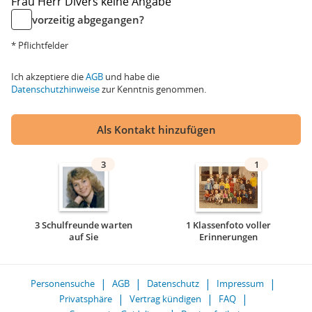
Frau
Herr
Divers
keine Angabe
vorzeitig abgegangen?
* Pflichtfelder
Ich akzeptiere die
AGB
und habe die
Datenschutzhinweise
zur Kenntnis genommen.
Als Kontakt hinzufügen
3
1
3 Schulfreunde warten
1 Klassenfoto voller
auf Sie
Erinnerungen
Personensuche
AGB
Datenschutz
Impressum
Privatsphäre
Vertrag kündigen
FAQ