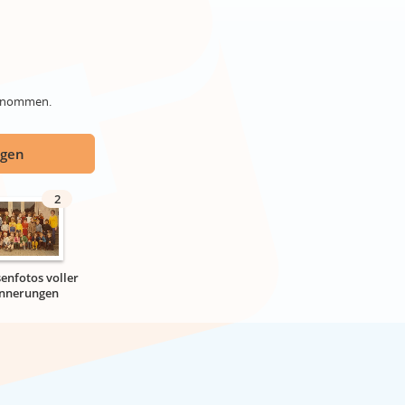
genommen.
ügen
2
senfotos voller
innerungen