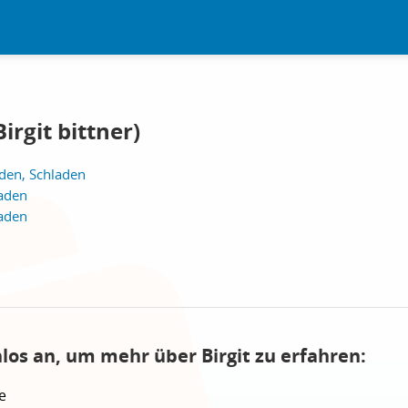
irgit bittner)
den, Schladen
laden
laden
los an, um mehr über Birgit zu erfahren:
e