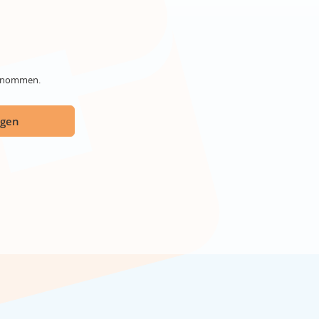
genommen.
ügen