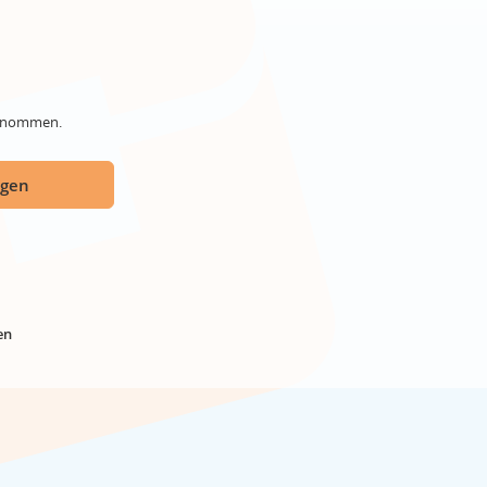
genommen.
ügen
en