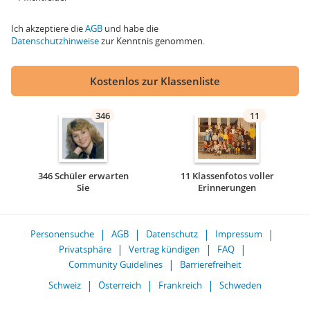
Ich akzeptiere die
AGB
und habe die
Datenschutzhinweise
zur Kenntnis genommen.
Kostenlos zur Klassenliste
346
11
346 Schüler erwarten
11 Klassenfotos voller
Sie
Erinnerungen
Personensuche
AGB
Datenschutz
Impressum
Privatsphäre
Vertrag kündigen
FAQ
Community Guidelines
Barrierefreiheit
Schweiz
Österreich
Frankreich
Schweden