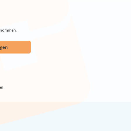
genommen.
ügen
en