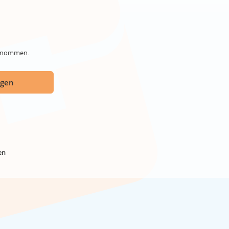
genommen.
ügen
en