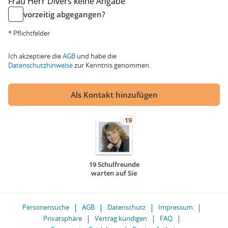
Frau
Herr
Divers
keine Angabe
vorzeitig abgegangen?
* Pflichtfelder
Ich akzeptiere die
AGB
und habe die
Datenschutzhinweise
zur Kenntnis genommen.
Als Kontakt hinzufügen
19
19 Schulfreunde
warten auf Sie
Personensuche
AGB
Datenschutz
Impressum
Privatsphäre
Vertrag kündigen
FAQ