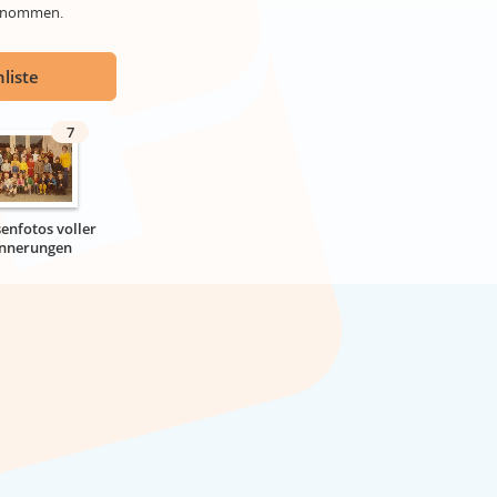
genommen.
liste
7
senfotos voller
innerungen