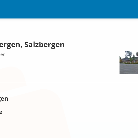
ergen, Salzbergen
gen
gen
e