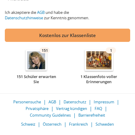
Ich akzeptiere die
AGB
und habe die
Datenschutzhinweise
zur Kenntnis genommen.
Kostenlos zur Klassenliste
151
1
151 Schüler erwarten
1 Klassenfoto voller
Sie
Erinnerungen
Personensuche
AGB
Datenschutz
Impressum
Privatsphäre
Vertrag kündigen
FAQ
Community Guidelines
Barrierefreiheit
Schweiz
Österreich
Frankreich
Schweden