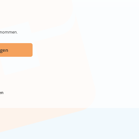
genommen.
ügen
en