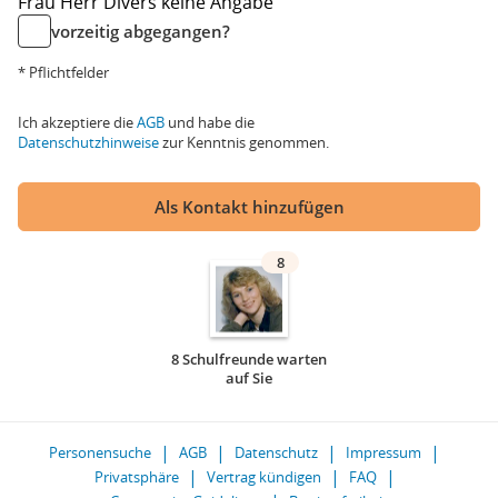
Frau
Herr
Divers
keine Angabe
vorzeitig abgegangen?
* Pflichtfelder
Ich akzeptiere die
AGB
und habe die
Datenschutzhinweise
zur Kenntnis genommen.
Als Kontakt hinzufügen
8
8 Schulfreunde warten
auf Sie
Personensuche
AGB
Datenschutz
Impressum
Privatsphäre
Vertrag kündigen
FAQ