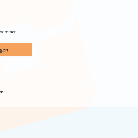
genommen.
ügen
en