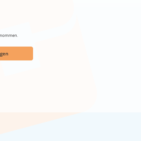
genommen.
ügen