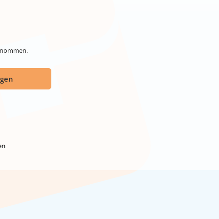
genommen.
ügen
en