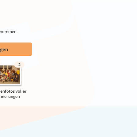
genommen.
ügen
2
senfotos voller
innerungen