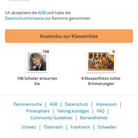
Ich akzeptiere die
AGB
und habe die
Datenschutzhinweise
zur Kenntnis genommen.
Kostenlos zur Klassenliste
198
8
198 Schüler erwarten
8 Klassenfotos voller
Sie
Erinnerungen
Personensuche
AGB
Datenschutz
Impressum
Privatsphäre
Vertrag kündigen
FAQ
Community Guidelines
Barrierefreiheit
Schweiz
Österreich
Frankreich
Schweden