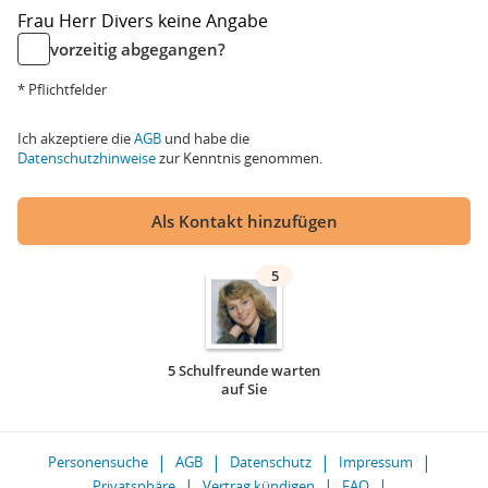
Frau
Herr
Divers
keine Angabe
vorzeitig abgegangen?
* Pflichtfelder
Ich akzeptiere die
AGB
und habe die
Datenschutzhinweise
zur Kenntnis genommen.
Als Kontakt hinzufügen
5
5 Schulfreunde warten
auf Sie
Personensuche
AGB
Datenschutz
Impressum
Privatsphäre
Vertrag kündigen
FAQ