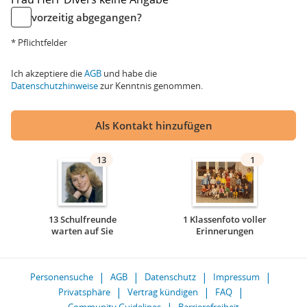
vorzeitig abgegangen?
* Pflichtfelder
Ich akzeptiere die
AGB
und habe die
Datenschutzhinweise
zur Kenntnis genommen.
Als Kontakt hinzufügen
13
1
13 Schulfreunde
1 Klassenfoto voller
warten auf Sie
Erinnerungen
Personensuche
AGB
Datenschutz
Impressum
Privatsphäre
Vertrag kündigen
FAQ