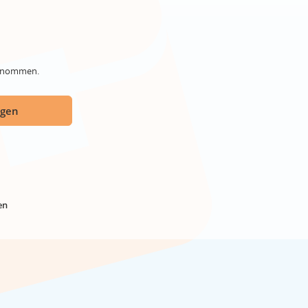
genommen.
ügen
en