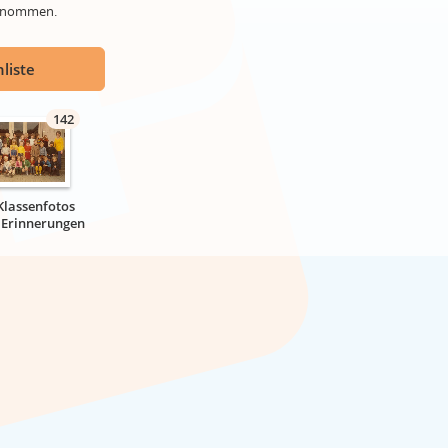
genommen.
liste
142
Klassenfotos
r Erinnerungen