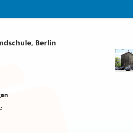
dschule, Berlin
gen
e