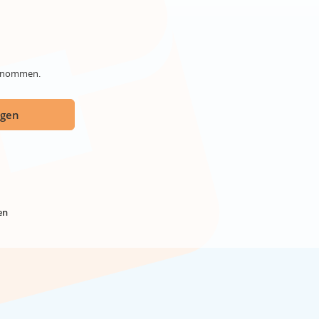
genommen.
ügen
en