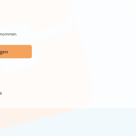
genommen.
ügen
t