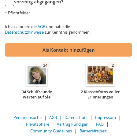
vorzeitig abgegangen?
* Pflichtfelder
Ich akzeptiere die
AGB
und habe die
Datenschutzhinweise
zur Kenntnis genommen.
Als Kontakt hinzufügen
34
2
34 Schulfreunde
2 Klassenfotos voller
warten auf Sie
Erinnerungen
Personensuche
AGB
Datenschutz
Impressum
Privatsphäre
Vertrag kündigen
FAQ
Community Guidelines
Barrierefreiheit