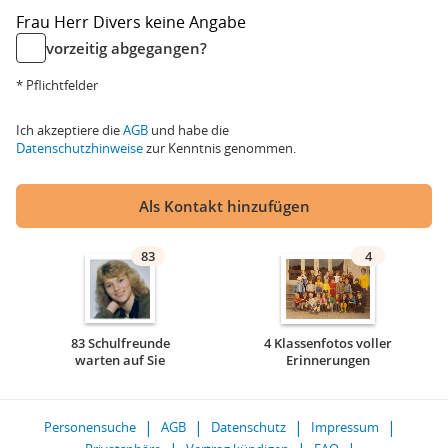
Frau
Herr
Divers
keine Angabe
vorzeitig abgegangen?
* Pflichtfelder
Ich akzeptiere die
AGB
und habe die
Datenschutzhinweise
zur Kenntnis genommen.
Als Kontakt hinzufügen
83
4
83 Schulfreunde
4 Klassenfotos voller
warten auf Sie
Erinnerungen
Personensuche
AGB
Datenschutz
Impressum