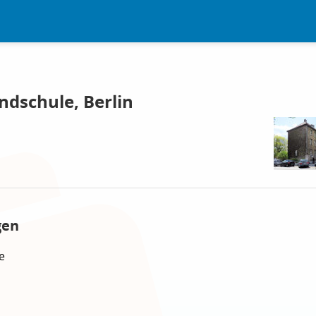
dschule, Berlin
gen
e