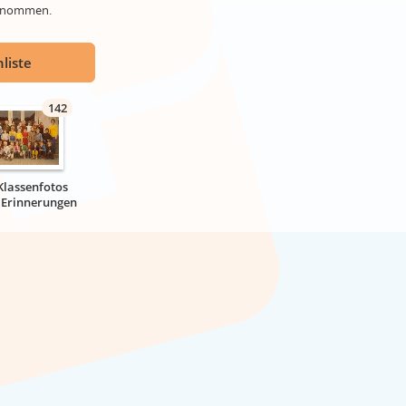
genommen.
liste
142
Klassenfotos
r Erinnerungen