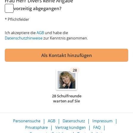
Frau
Herr
Divers
keine Angabe
vorzeitig abgegangen?
* Pflichtfelder
Ich akzeptiere die
AGB
und habe die
Datenschutzhinweise
zur Kenntnis genommen.
Als Kontakt hinzufügen
28
28 Schulfreunde
warten auf Sie
Personensuche
AGB
Datenschutz
Impressum
Privatsphäre
Vertrag kündigen
FAQ