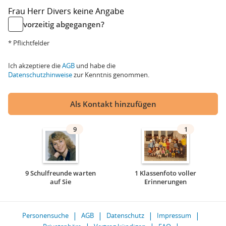
Frau
Herr
Divers
keine Angabe
vorzeitig abgegangen?
* Pflichtfelder
Ich akzeptiere die
AGB
und habe die
Datenschutzhinweise
zur Kenntnis genommen.
Als Kontakt hinzufügen
9
1
9 Schulfreunde warten
1 Klassenfoto voller
auf Sie
Erinnerungen
Personensuche
AGB
Datenschutz
Impressum